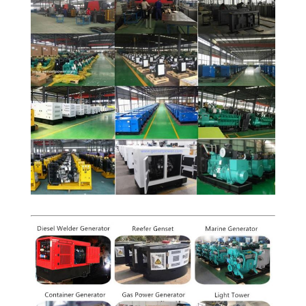
CONTROL
DE
CALIDAD
ÉNTRENOS
EN
CONTACTO
CON
PIDA
UNA
CITA