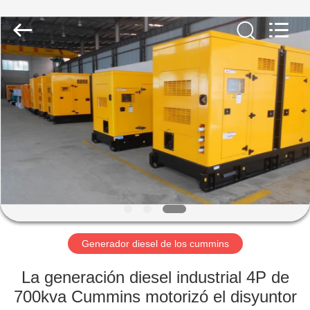
Shenzhen
Genor
Power
Equipment
Co.,
Ltd..
All
Rights
HOGAR
Reserved.
PRODUCTOS
SOBRE
NOSOTROS
VIAJE
DE
Generador diesel de los cummins
LA
La generación diesel industrial 4P de
FÁBRICA
700kva Cummins motorizó el disyuntor