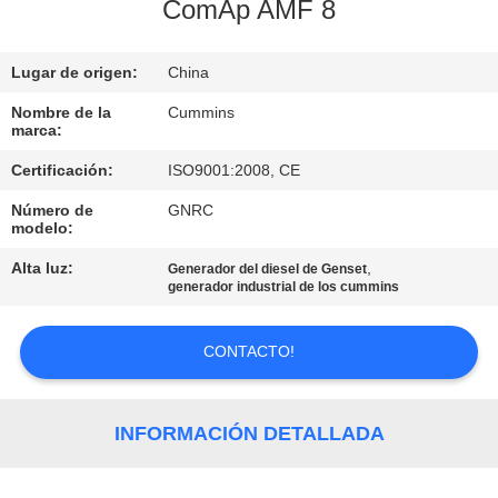
ComAp AMF 8
CONTROL
Lugar de origen:
China
DE
CALIDAD
Nombre de la
Cummins
marca:
Certificación:
ISO9001:2008, CE
ÉNTRENOS
Número de
GNRC
EN
modelo:
CONTACTO
Alta luz:
,
Generador del diesel de Genset
generador industrial de los cummins
CON
CONTACTO!
PIDA
UNA
INFORMACIÓN DETALLADA
CITA