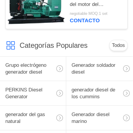
del motor del
generador del
negotiable MOQ:1 set
rendimiento 50kw
CONTACTO
Cummins
Categorías Populares
Todos
Grupo electrógeno
Generador soldador
generador diesel
diesel
PERKINS Diesel
generador diesel de
Generator
los cummins
generador del gas
Generador diesel
natural
marino