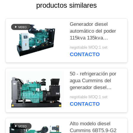
MAPA
productos similares
DEL
SITIO
Generador diesel
automático del poder
115kva 135kva
PRIVACY
Cummins con 12 horas
negotiable MOQ:1 set
POLICY
de tanque de aceite
CONTACTO
50 - refrigeración por
agua Cummins del
generador diesel
silencioso de 1250kva
negotiable MOQ:1 set
con el alternador de
CONTACTO
Stamford
Alto modelo diesel
Cummins 6BT5.9-G2