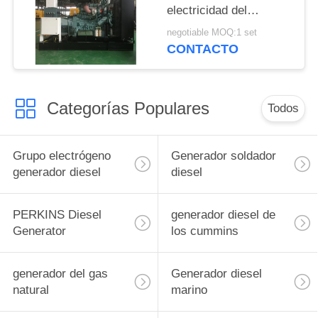
electricidad del
generador 375kva del
negotiable MOQ:1 set
gas natural del motor
CONTACTO
300kw de Sinotruk
Categorías Populares
Todos
Grupo electrógeno
Generador soldador
generador diesel
diesel
PERKINS Diesel
generador diesel de
Generator
los cummins
generador del gas
Generador diesel
natural
marino