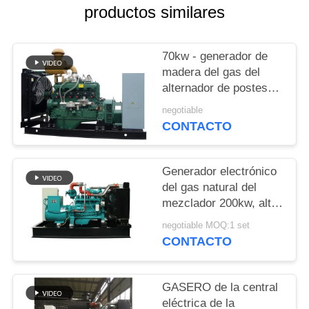
MAPA
productos similares
DEL
SITIO
70kw - generador de
madera del gas del
alternador de postes
PRIVACY
del generador 4 del gas
negotiable
POLICY
natural 700kw
CONTACTO
Generador electrónico
del gas natural del
mezclador 200kw, alto
bio generador del gas
negotiable MOQ:1 set
de la eficacia termal
CONTACTO
GASERO de la central
eléctrica de la