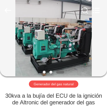
Shenzhen
Genor
Power
Equipment
Co.,
Ltd..
All
Rights
HOGAR
Reserved.
PRODUCTOS
SOBRE
NOSOTROS
VIAJE
DE
Generador del gas natural
LA
30kva a la bujía del ECU de la ignición
FÁBRICA
de Altronic del generador del gas