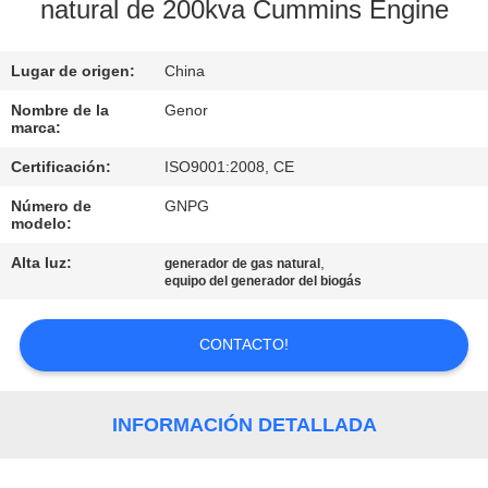
natural de 200kva Cummins Engine
CONTROL
Lugar de origen:
China
DE
CALIDAD
Nombre de la
Genor
marca:
Certificación:
ISO9001:2008, CE
ÉNTRENOS
Número de
GNPG
EN
modelo:
CONTACTO
Alta luz:
,
generador de gas natural
equipo del generador del biogás
CON
CONTACTO!
PIDA
UNA
INFORMACIÓN DETALLADA
CITA