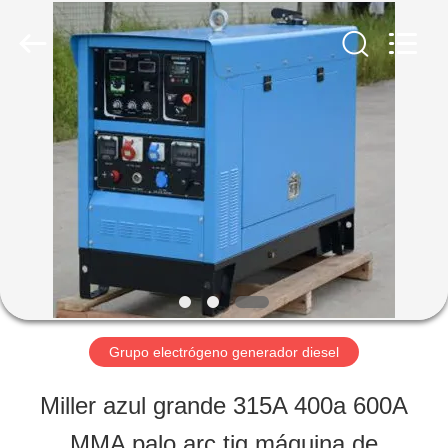
2026
Shenzhen
Genor
Power
Equipment
Co.,
HOGAR
Ltd..
All
Rights
Reserved.
PRODUCTOS
SOBRE
NOSOTROS
Grupo electrógeno generador diesel
VIAJE
Miller azul grande 315A 400a 600A
DE
MMA palo arc tig máquina de