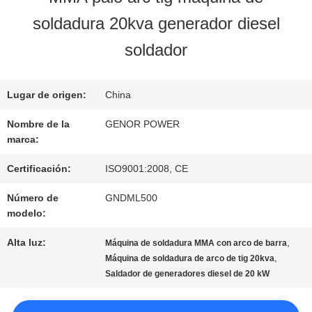
LA
soldadura 20kva generador diesel
FÁBRICA
soldador
CONTROL
Lugar de origen:
China
Nombre de la
GENOR POWER
DE
marca:
CALIDAD
Certificación:
ISO9001:2008, CE
Número de
GNDML500
ÉNTRENOS
modelo:
EN
Alta luz:
,
Máquina de soldadura MMA con arco de barra
,
Máquina de soldadura de arco de tig 20kva
CONTACTO
Saldador de generadores diesel de 20 kW
CON