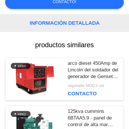
CONTACTO!
PIDA
INFORMACIÓN DETALLADA
UNA
productos similares
CITA
arco diesel 450Amp de
MAPA
Lincoln del soldador del
generador de Genset
DEL
de la unidad de la
negotiable MOQ:1 set
soldadura de DC del
SITIO
CONTACTO
motor de 400Amp
Perkins
125kva cummins
PRIVACY
6BTAA5.9 - panel de
control de alta mar
POLICY