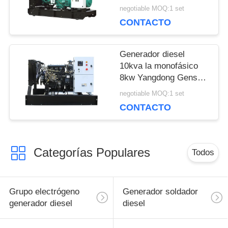
diesel del precio 100kw
negotiable MOQ:1 set
del generador de
CONTACTO
Genset del motor G2
Generador diesel
10kva la monofásico
8kw Yangdong Genset
con el motor 220Volt de
negotiable MOQ:1 set
YSAD380D
CONTACTO
Categorías Populares
Todos
Grupo electrógeno
Generador soldador
generador diesel
diesel