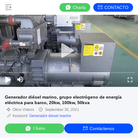
Charla
CONTACTO
Generador diésel marino, grupo electrógeno de energía
eléctrica para barco, 20kw, 100kw, 50kva
Otros Videos
September 30, 2021
Keyword:
Generador diesel marino
Chatea
Contáctenos