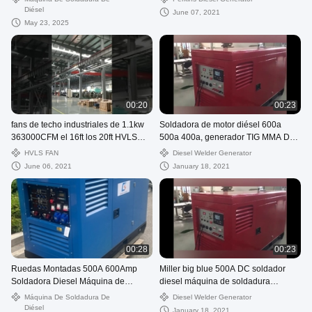
Diésel
June 07, 2021
May 23, 2025
00:20
00:23
fans de techo industriales de 1.1kw
Soldadora de motor diésel 600a
363000CFM el 16ft los 20ft HVLS
500a 400a, generador TIG MMA DC,
para Warehouse
soldadora
HVLS FAN
Diesel Welder Generator
June 06, 2021
January 18, 2021
00:28
00:23
Ruedas Montadas 500A 600Amp
Miller big blue 500A DC soldador
Soldadora Diesel Máquina de
diesel máquina de soldadura
soldadura generador
generador 10kw
Máquina De Soldadura De
Diesel Welder Generator
Diésel
January 18, 2021