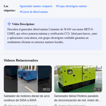
Las
#
generador marino compacto
#
Grupo electrógeno marino
etiquetas:
#
Genset de diésel marino
Video Description:
Descubra el generador diésel marino Cummins de 50 kW con motor 6BT5.9-
GM83, que ofrece potencia máxima y certificación CCS. Ideal para barcos, yates
y aplicaciones costa afuera, este grupo electrógeno confiable garantiza un
rendimiento eficiente en entornos marinos hostiles.
Videos Relacionados
00:11
00:32
Saldador de motores diesel de arco
Generador diésel Perkins paralelo
continuo de 500A a 600A
de sincronización de red, motor de
arranque de 1250kva, 1mw, 24V CC
Máquina De Soldadura De
Perkins Diesel Generator